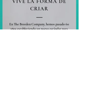
VIVE LA FORMA DE
CRIAR
En The Breeden Company, hemos pasado 60
años estableciendo un nuevo estándar para
la vida residencial. Creemos en demostrar la
excelencia en todo lo que hacemos, y
diseñar su hogar no es diferente. Nuestra
historia está profundamente arraigada en el
ideal de lo que significa "hogar", y durante
mucho tiempo hemos estado asociados con
lugares inspiradores
. Ofrecemos los mejores
estándares a quienes viven, trabajan, juegan
e invierten en las comunidades a las que
servimos. Y nuestro enfoque innovador de la
vida, desde la construcción hasta la
administración de propiedades, ha ganado
numerosos premios para nuestras
comunidades, elevando constantemente el
nivel de cada uno. Nos enorgullecemos de
una cultura empresarial que valora el
servicio inmediato a los empleados de los