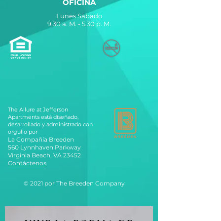
OFICINA
Lunes Sabado
9:30 a. M. - 5:30 p. M.
The Allure at Jefferson
Apartments está diseñado,
desarrollado y administrado con
orgullo por
La Compañía Breeden
560 Lynnhaven Parkway
Virginia Beach, VA 23452
Contáctenos
© 2021 por The Breeden Company